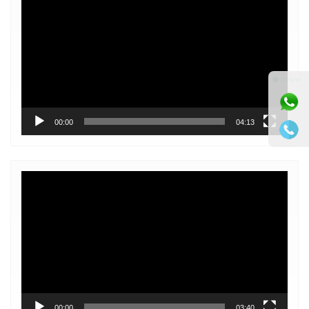
Player
⚫ Online
00:00
04:13
Video
Player
00:00
03:40