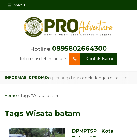
Menu
0895802664300
Hotline
Informasi lebih lanjut?
Kontak Kami
m Campsite, Camping tenang diatas deck dengan dikelilingi hutan 
Home
»
Tags "Wisata batam"
Tags
Wisata batam
DPMPTSP – Kota