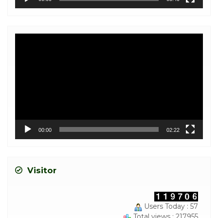
Video
Player
00:00
02:22
Visitor
Users Today : 57
Total views : 217955