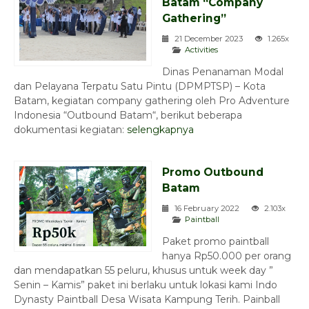
Batam “Company
Gathering”
21 December 2023
1.265x
Activities
Dinas Penanaman Modal
dan Pelayana Terpatu Satu Pintu (DPMPTSP) – Kota
Batam, kegiatan company gathering oleh Pro Adventure
Indonesia “Outbound Batam“, berikut beberapa
dokumentasi kegiatan:
selengkapnya
Promo Outbound
Batam
16 February 2022
2.103x
Paintball
Paket promo paintball
hanya Rp50.000 per orang
dan mendapatkan 55 peluru, khusus untuk week day ”
Senin – Kamis” paket ini berlaku untuk lokasi kami Indo
Dynasty Paintball Desa Wisata Kampung Terih. Painball