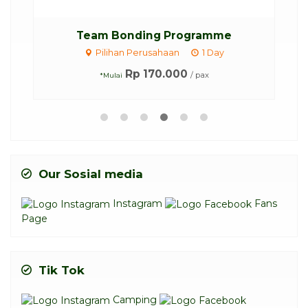
Team Bonding Programme
C
Pilihan Perusahaan
1 Day
Rp 170.000
/ pax
*Mulai
Our Sosial media
Instagram
Fans
Page
Tik Tok
Camping