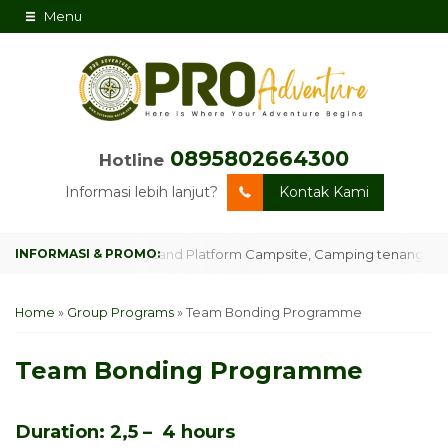
Menu
0895802664300
Hotline
Informasi lebih lanjut?
Kontak Kami
MonkeyLand Platform Campsite, Camping tenang diatas de
PROMO
Home
»
Group Programs
»
Team Bonding Programme
Team Bonding Programme
Duration: 2,5 – 4 hours