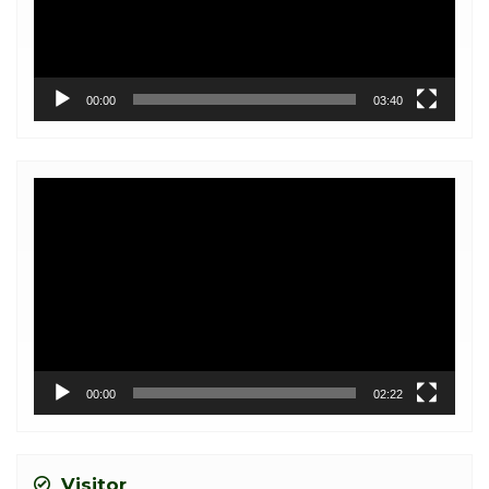
00:00
03:40
Video
Player
00:00
02:22
Visitor