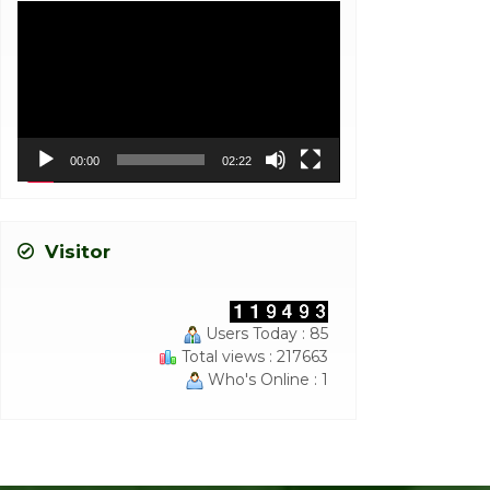
Video
Player
00:00
02:22
Visitor
Users Today : 85
Total views : 217663
Who's Online : 1