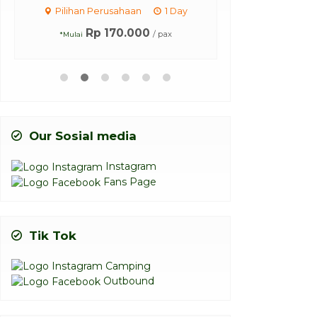
B
Pilihan Perusahaan
1 Day
Hotel di Non
Rp 170.000
/ pax
*Mulai
Rp 
*Mulai
Our Sosial media
Instagram
Fans Page
Tik Tok
Camping
Outbound