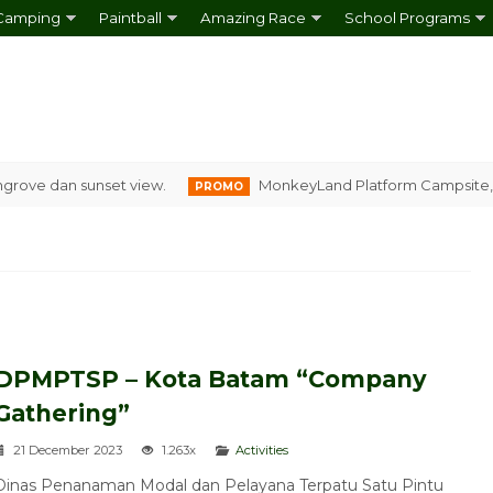
Camping
Paintball
Amazing Race
School Programs
 dan sunset view.
MonkeyLand Platform Campsite, Campin
PROMO
DPMPTSP – Kota Batam “Company
Gathering”
21 December 2023
1.263x
Activities
Paintball Nongsa Foreigner
Dinas Penanaman Modal dan Pelayana Terpatu Satu Pintu