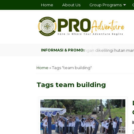
Home
About Us
Group Programs
te, Camping tenang diatas deck dengan dikelilingi hutan mangrove
Home
»
Tags "team building"
Tags
team building