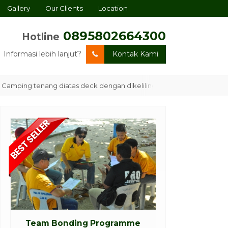
Gallery
Our Clients
Location
0895802664300
Hotline
Informasi lebih lanjut?
Kontak Kami
g tenang diatas deck dengan dikelilingi hutan mangrove dan sunse
Team Bonding Programme
Company Ga