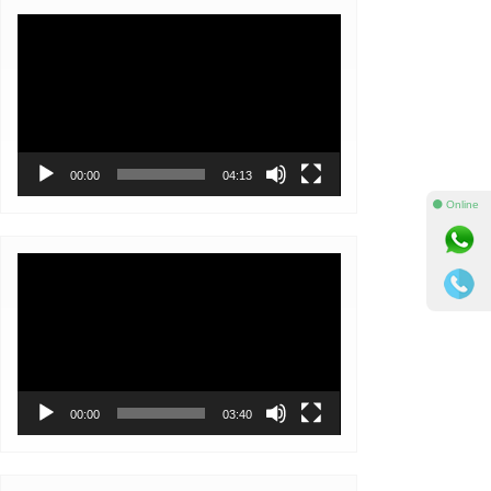
Video
Player
00:00
04:13
⚫ Online
Video
Player
00:00
03:40