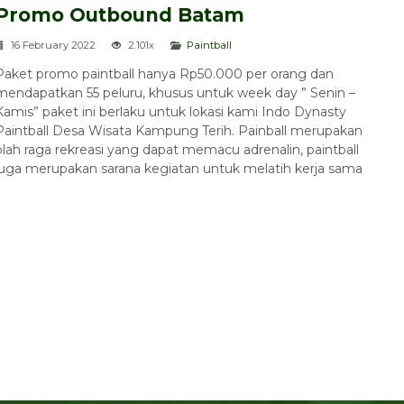
Promo Outbound Batam
16 February 2022
2.101x
Paintball
Paket promo paintball hanya Rp50.000 per orang dan
mendapatkan 55 peluru, khusus untuk week day ” Senin –
Kamis” paket ini berlaku untuk lokasi kami Indo Dynasty
Paintball Desa Wisata Kampung Terih. Painball merupakan
olah raga rekreasi yang dapat memacu adrenalin, paintball
juga merupakan sarana kegiatan untuk melatih kerja sama