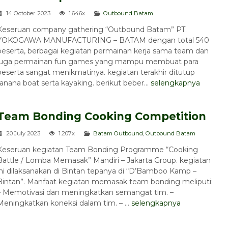
14 October 2023
1.646x
Outbound Batam
Keseruan company gathering “Outbound Batam” PT.
YOKOGAWA MANUFACTURING – BATAM dengan total 540
peserta, berbagai kegiatan permainan kerja sama team dan
juga permainan fun games yang mampu membuat para
peserta sangat menikmatinya. kegiatan terakhir ditutup
anana boat serta kayaking. berikut beber...
selengkapnya
Team Bonding Cooking Competition
20 July 2023
1.207x
Batam Outbound
,
Outbound Batam
Keseruan kegiatan Team Bonding Programme “Cooking
Battle / Lomba Memasak” Mandiri – Jakarta Group. kegiatan
ini dilaksanakan di Bintan tepanya di “D’Bamboo Kamp –
Bintan”. Manfaat kegiatan memasak team bonding meliputi:
– Memotivasi dan meningkatkan semangat tim. –
Meningkatkan koneksi dalam tim. – ...
selengkapnya