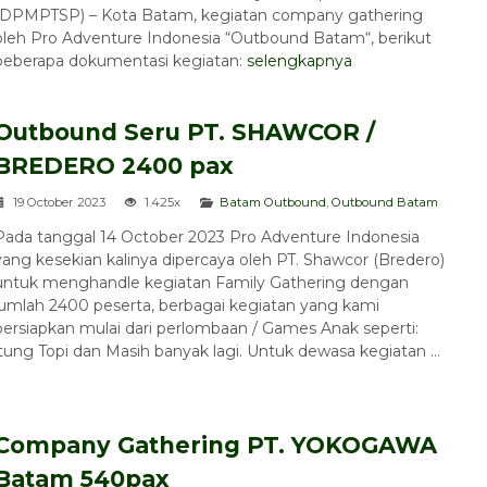
(DPMPTSP) – Kota Batam, kegiatan company gathering
Pro Adventure Camp
oleh Pro Adventure Indonesia “Outbound Batam“, berikut
Rp 250.000
/ pax
*Mulai
beberapa dokumentasi kegiatan:
selengkapnya
Outbound Seru PT. SHAWCOR /
BREDERO 2400 pax
19 October 2023
1.425x
Batam Outbound
,
Outbound Batam
Pada tanggal 14 October 2023 Pro Adventure Indonesia
yang kesekian kalinya dipercaya oleh PT. Shawcor (Bredero)
untuk menghandle kegiatan Family Gathering dengan
jumlah 2400 peserta, berbagai kegiatan yang kami
persiapkan mulai dari perlombaan / Games Anak seperti:
g Topi dan Masih banyak lagi. Untuk dewasa kegiatan ...
Company Gathering PT. YOKOGAWA
Batam 540pax