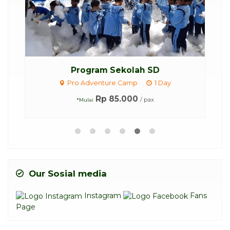
Program Sekolah SD
Co
Pro Adventure Camp
1 Day
Rp 85.000
/ pax
*Mulai
Our Sosial media
Instagram
Fans
Page