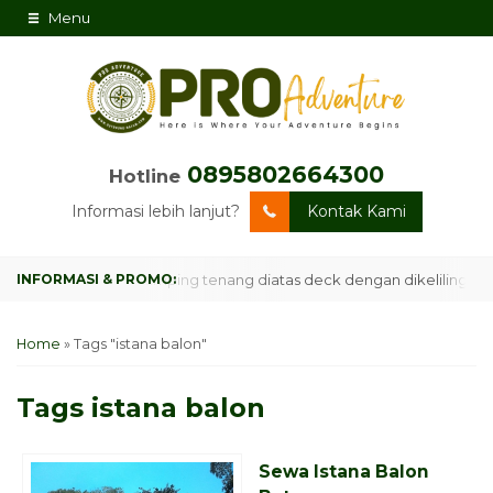
Menu
0895802664300
Hotline
Informasi lebih lanjut?
Kontak Kami
orm Campsite, Camping tenang diatas deck dengan dikelilingi hutan
Home
»
Tags "istana balon"
Tags
istana balon
Sewa Istana Balon