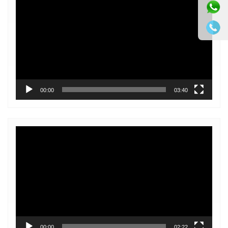
Player
00:00
03:40
Video
Player
00:00
02:22