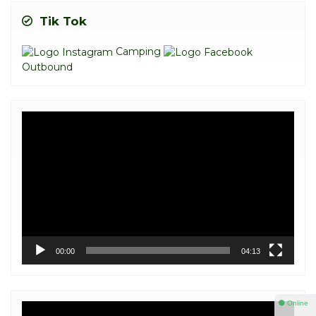
Tik Tok
Camping
Outbound
Video
Player
00:00
04:13
⚫ Online
Video