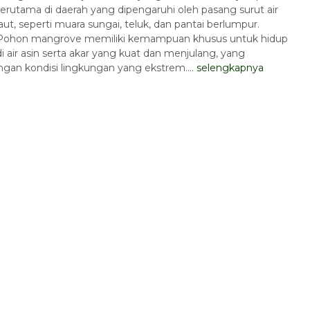
terutama di daerah yang dipengaruhi oleh pasang surut air
Pilihan Perusahaan
1 Day
laut, seperti muara sungai, teluk, dan pantai berlumpur.
Rp 170.000
/ pax
*Mulai
Pohon mangrove memiliki kemampuan khusus untuk hidup
di air asin serta akar yang kuat dan menjulang, yang
gan kondisi lingkungan yang ekstrem....
selengkapnya