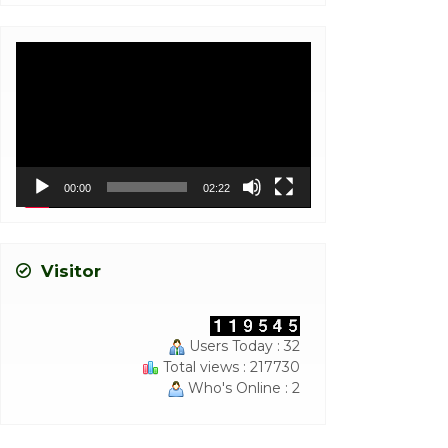
Video
Player
00:00
02:22
Visitor
Users Today : 32
Total views : 217730
Who's Online : 2