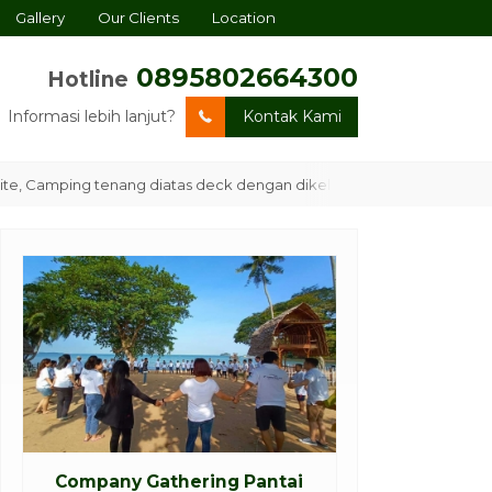
Gallery
Our Clients
Location
0895802664300
Hotline
Informasi lebih lanjut?
Kontak Kami
mping tenang diatas deck dengan dikelilingi hutan mangrove dan su
Company Gathering Pantai
Company Gath