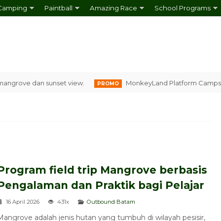
Camping
Paintball
Amazing Race
School Programs
ove dan sunset view.
MonkeyLand Platform Campsite, Ca
PROMO
Program field trip Mangrove berbasis
Pengalaman dan Praktik bagi Pelajar
16 April 2026
431x
Outbound Batam
Team Bonding Programme
Mangrove adalah jenis hutan yang tumbuh di wilayah pesisir,