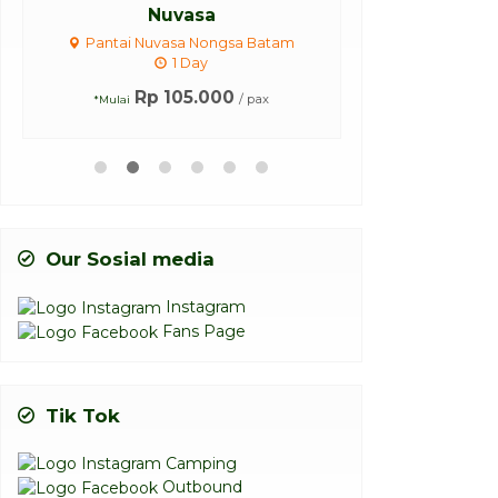
Nuvasa
Pantai Nuvasa Nongsa Batam
Pantai Ba
1 Day
Rp 18
Rp 105.000
/ pax
*Mulai
Our Sosial media
Instagram
Fans Page
Tik Tok
Camping
Outbound