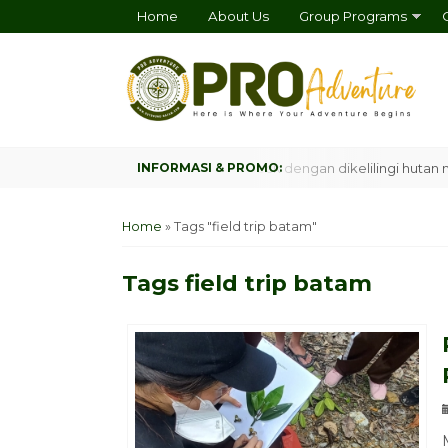
Home
About Us
Group Programs
psite, Camping tenang diatas deck dengan dikelilingi hutan mangr
Home
»
Tags "field trip batam"
Tags
field trip batam