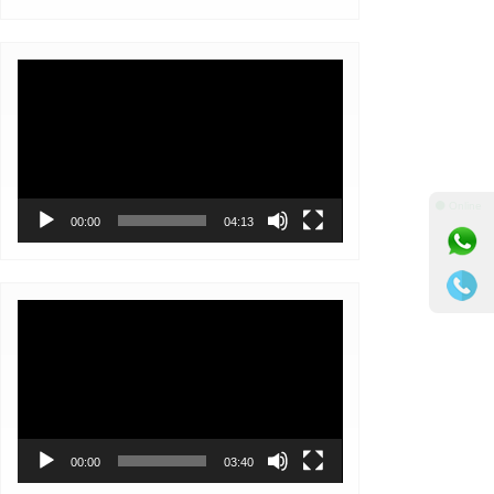
Video
Player
⚫ Online
00:00
04:13
Video
Player
00:00
03:40