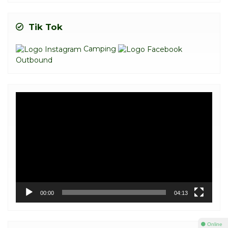
Tik Tok
Camping
Outbound
Video
Player
00:00
04:13
⚫ Online