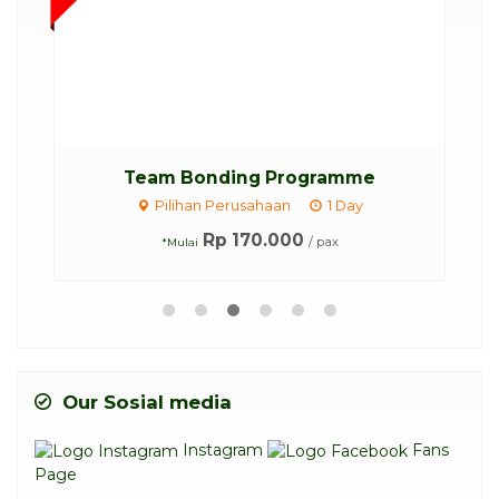
o
Team Bonding Programme
C
Pilihan Perusahaan
1 Day
Rp 170.000
/ pax
*Mulai
Our Sosial media
Instagram
Fans
Page