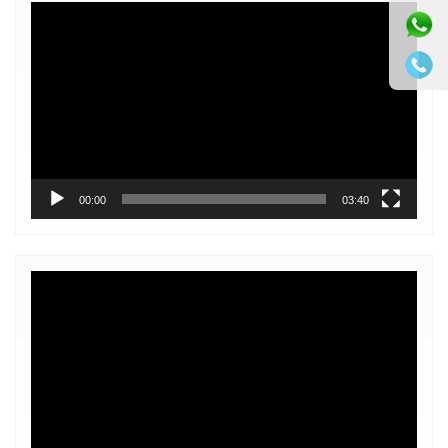
Video
Player
00:00
03:40
Video
Player