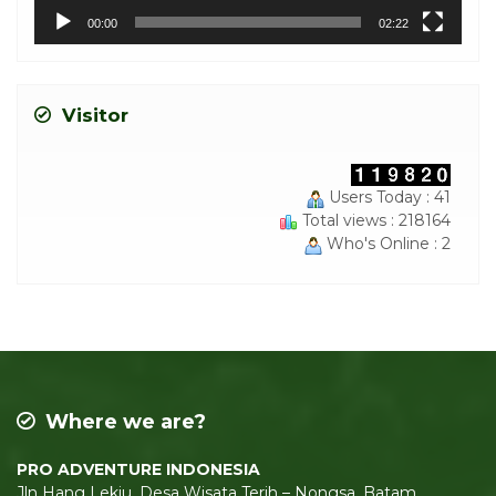
00:00
02:22
Visitor
Users Today : 41
Total views : 218164
Who's Online : 2
Where we are?
PRO ADVENTURE INDONESIA
Jln Hang Lekiu, Desa Wisata Terih – Nongsa. Batam,