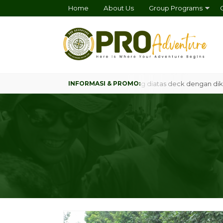
Home
About Us
Group Programs
d Platform Campsite, Camping tenang diatas deck dengan dikeliling