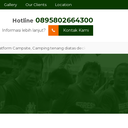
Gallery
Our Clients
Location
0895802664300
Hotline
Informasi lebih lanjut?
Kontak Kami
 Campsite, Camping tenang diatas deck dengan dikelilingi hutan ma