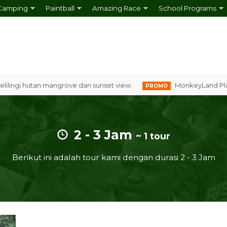
Camping
Paintball
Amazing Race
School Programs
i hutan mangrove dan sunset view.
MonkeyLand Platform
PROMO
2 - 3 Jam
~ 1 tour
Berikut ini adalah tour kami dengan durasi 2 - 3 Jam