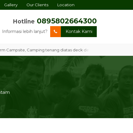
Gallery
Our Clients
Location
0895802664300
Hotline
Informasi lebih lanjut?
Kontak Kami
psite, Camping tenang diatas deck dengan dikelilingi hutan mangr
Batam