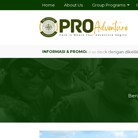
Home
About Us
Group Programs
atform Campsite, Camping tenang diatas deck dengan dikelilingi hu
Beri