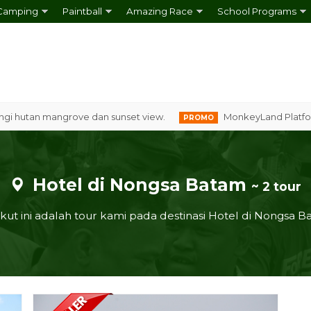
Camping
Paintball
Amazing Race
School Programs
tan mangrove dan sunset view.
MonkeyLand Platform Cam
PROMO
Hotel di Nongsa Batam
~ 2 tour
kut ini adalah tour kami pada destinasi Hotel di Nongsa 